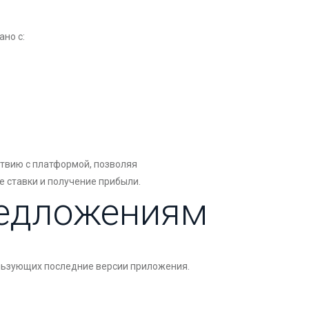
но с:
ствию с платформой, позволяя
е ставки и получение прибыли.
редложениям
ользующих последние версии приложения.