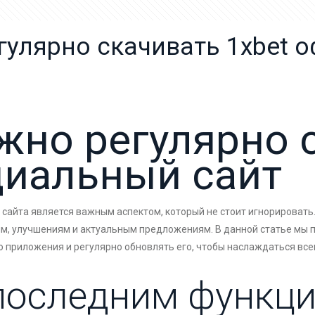
гулярно скачивать 1xbet 
жно регулярно 
циальный сайт
 сайта является важным аспектом, который не стоит игнорировать
ям, улучшениям и актуальным предложениям. В данной статье мы 
о приложения и регулярно обновлять его, чтобы наслаждаться вс
 последним функц