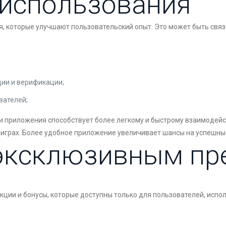
 использования
, которые улучшают пользовательский опыт. Это может быть связа
ии и верификации;
вателей;
и приложения способствует более легкому и быстрому взаимодей
 играх. Более удобное приложение увеличивает шансы на успешны
к эксклюзивным п
кции и бонусы, которые доступны только для пользователей, исп