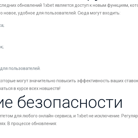
следних обновлений 1xbet является доступ к новым функциям, ко
о новое, удобное для пользователей. Сюда могут входить:
а;
к;
для пользователей.
 которые могут значительно повысить эффективность ваших ставо
аться в курсе всех новшеств!
ие безопасности
тетом для любого онлайн-сервиса, и 1xbet не исключение. Регул
иях. В процессе обновления: