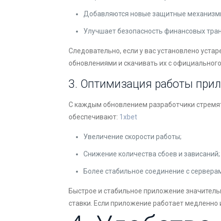
Добавляются новые защитные механизм
Улучшает безопасность финансовых тран
Следовательно, если у вас установлено уста
обновлениями и скачивать их с официального
3. Оптимизация работы при
С каждым обновлением разработчики стремятс
обеспечивают:
1xbet
Увеличение скорости работы;
Снижение количества сбоев и зависаний;
Более стабильное соединение с серверам
Быстрое и стабильное приложение значительн
ставки. Если приложение работает медленно 