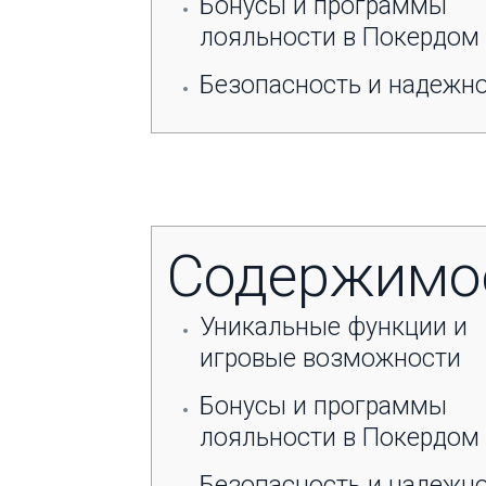
Бонусы и программы
лояльности в Покердом
Безопасность и надежн
Содержимо
Уникальные
функции и
игровые возможности
Бонусы
и программы
лояльности в Покердом
Безопасность
и надежно