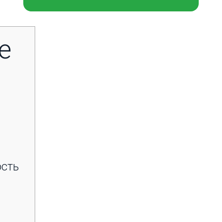
е
сть