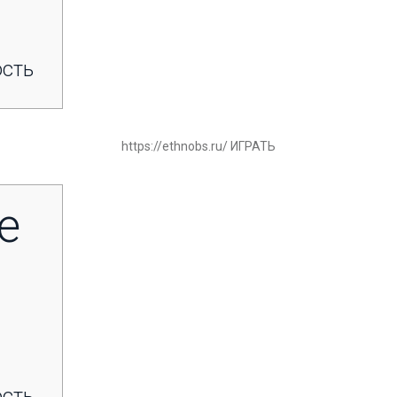
ость
https://ethnobs.ru/ ИГРАТЬ
е
сть