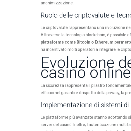
anonimizzazione.
Ruolo delle criptovalute e tec
Le criptovalute rappresentano una rivoluzione nel 
Attraverso la tecnologia blockchain, è possibile ef
piattaforme come Bitcoin o Ethereum permetton
ha incentivato molti operatori a integrare le crip
Evoluzione de
casinò online
La sicurezza rappresenta il pilastro fondamentale
efficaci nel garantire il rispetto della privacy, la 
Implementazione di sistemi di 
Le piattaforme più avanzate stanno adottando sistemi
server del casinò. Inoltre, l’autenticazione multif