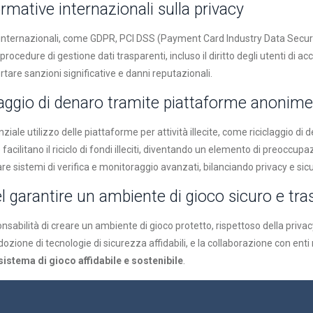
rmative internazionali sulla privacy
internazionali, come GDPR, PCI DSS (Payment Card Industry Data Security
ocedure di gestione dati trasparenti, incluso il diritto degli utenti di ac
re sanzioni significative e danni reputazionali.
ciclaggio di denaro tramite piattaforme anonime
nziale utilizzo delle piattaforme per attività illecite, come riciclaggio di
 facilitano il riciclo di fondi illeciti, diventando un elemento di preoccup
are sistemi di verifica e monitoraggio avanzati, bilanciando privacy e sic
el garantire un ambiente di gioco sicuro e tr
abilità di creare un ambiente di gioco protetto, rispettoso della privac
adozione di tecnologie di sicurezza affidabili, e la collaborazione con ent
istema di gioco affidabile e sostenibile
.