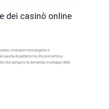
e dei casinò online
catori, evoluzioni tecnologiche e
alla nascita di piattaforme che promettono
tori che spingono la domanda, lo sviluppo delle