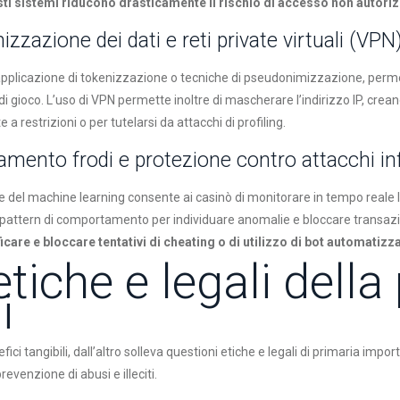
ti sistemi riducono drasticamente il rischio di accesso non autorizza
izzazione dei dati e reti private virtuali (VPN
’applicazione di tokenizzazione o tecniche di pseudonimizzazione, perm
ioco. L’uso di VPN permette inoltre di mascherare l’indirizzo IP, creando 
 restrizioni o per tutelarsi da attacchi di profiling.
evamento frodi e protezione contro attacchi in
le e del machine learning consente ai casinò di monitorare in tempo reale 
ano pattern di comportamento per individuare anomalie e bloccare transazi
icare e bloccare tentativi di cheating o di utilizzo di bot automatizza
tiche e legali della
i
ici tangibili, dall’altro solleva questioni etiche e legali di primaria impor
revenzione di abusi e illeciti.