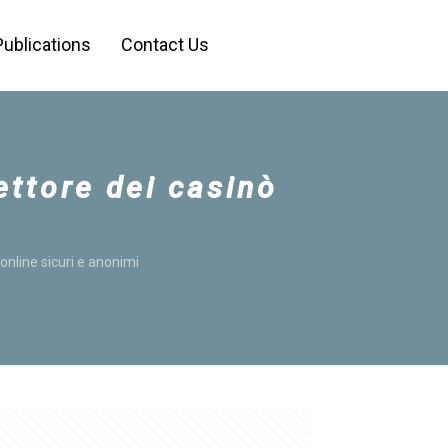
Publications
Contact Us
ettore dei casinò
online sicuri e anonimi