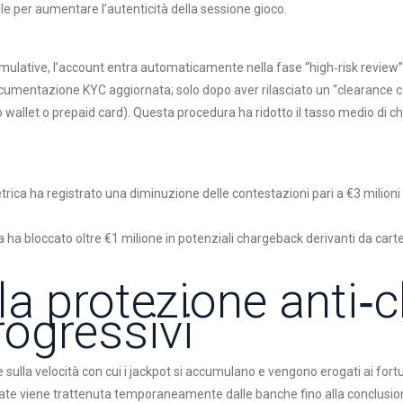
ile per aumentare l’autenticità della sessione gioco.
cumulative, l’account entra automaticamente nella fase “high‑risk revie
umentazione KYC aggiornata; solo dopo aver rilasciato un “clearance ce
 wallet o prepaid card). Questa procedura ha ridotto il tasso medio di ch
etrica ha registrato una diminuzione delle contestazioni pari a €3 milioni 
 ha bloccato oltre €1 milione in potenziali chargeback derivanti da carte 
la protezione anti
rogressivi
ulla velocità con cui i jackpot si accumulano e vengono erogati ai fortuna
ate viene trattenuta temporaneamente dalle banche fino alla conclusione