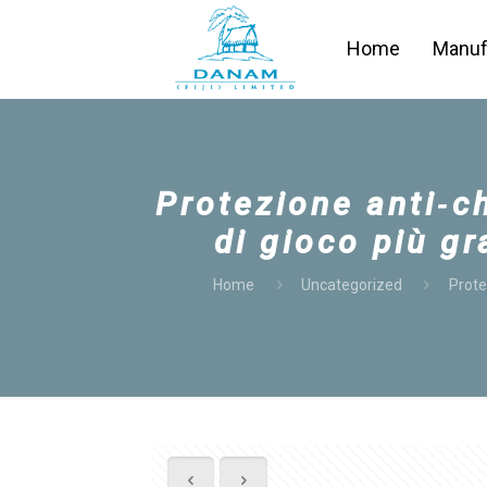
Home
Manuf
Protezione anti‑c
di gioco più gr
Home
Uncategorized
Prote