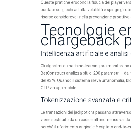
Queste pratiche erodono la fiducia dei player vers
puntate sui giochi ad alta volatilità e spinge gli
risorse considerevoli nella prevenzione proattiva
Tecnologie em
chargeback 
Intelligenza artificiale e anal
Gli algoritmi di machine‑learning ora monitorano og
BetConstruct analizza più di 200 parametri – dal
del 93 %. Quando il sistema rileva un’anomalia, bl
OTP via app mobile.
Tokenizzazione avanzata e cri
Le transazioni dei jackpot ora passano attraverso
viene sostituito da un codice alfanumerico valido 
perché il riferimento originale è criptato end‑to‑