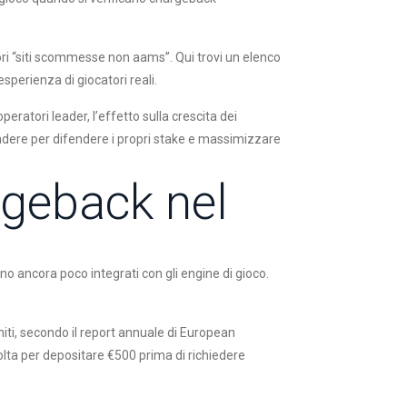
iori “siti scommesse non aams”. Qui trovi un elenco
sperienza di giocatori reali.
eratori leader, l’effetto sulla crescita dei
endere per difendere i propri stake e massimizzare
rgeback nel
no ancora poco integrati con gli engine di gioco.
niti, secondo il report annuale di European
lta per depositare €500 prima di richiedere