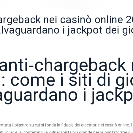
rgeback nei casinò online 20
alvaguardano i jackpot dei gi
anti‑chargeback 
 come i siti di g
aguardano i jackp
tata il pilastro su cui si fonda la fiducia dei giocatori nei casinò online.
h‑roller e, al contempo, la vulnerabilità più grande per le piattaforme d