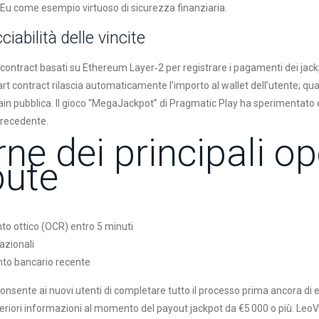
.Eu come esempio virtuoso di sicurezza finanziaria.
iabilità delle vincite
 contract basati su Ethereum Layer‑2 per registrare i pagamenti dei jackpo
mart contract rilascia automaticamente l’importo al wallet dell’utente; qu
ain pubblica. Il gioco “MegaJackpot” di Pragmatic Play ha sperimentato 
 precedente.
rne dei principali op
pute
to ottico (OCR) entro 5 minuti
azionali
onto bancario recente
nsente ai nuovi utenti di completare tutto il processo prima ancora di e
eriori informazioni al momento del payout jackpot da €5 000 o più. Leo