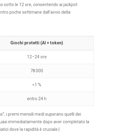
no sotto le 12 ore, consentendo ai jackpot
ntro poche settimane dall’avvio della
Giochi protetti (AI + token)
12–24 ore
78 000
<1 %
entro 24 h
”, i premi mensili medi superano quelli dei
o quasi immediatamente dopo aver completato la
ici dove la rapidità è cruciale.|