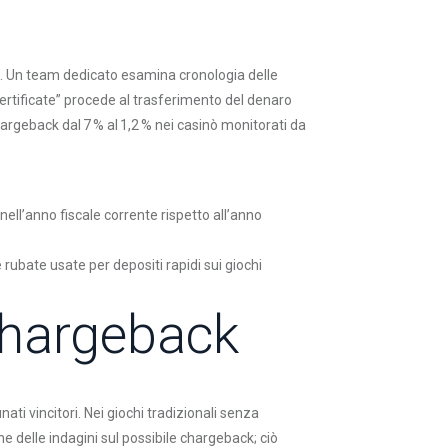
w”. Un team dedicato esamina cronologia delle
rtificate” procede al trasferimento del denaro
argeback dal 7 % al 1,2 % nei casinò monitorati da
nell’anno fiscale corrente rispetto all’anno
rubate usate per depositi rapidi sui giochi
‑chargeback
ti vincitori. Nei giochi tradizionali senza
 delle indagini sul possibile chargeback; ciò