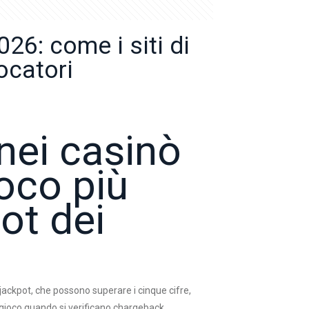
26: come i siti di
ocatori
nei casinò
ioco più
ot dei
 I jackpot, che possono superare i cinque cifre,
i gioco quando si verificano chargeback