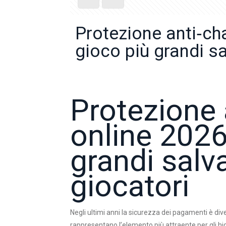
Protezione anti‑cha
gioco più grandi s
Protezione 
online 2026:
grandi salv
giocatori
Negli ultimi anni la sicurezza dei pagamenti è diven
rappresentano l’elemento più attraente per gli hig