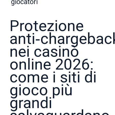
giocatori
Protezione
anti‑chargebac
nei casinò
online 2026:
come i siti di
gioco più
grandi