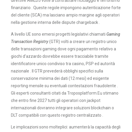
direttive AMLD5 volte a contrastare riciclaggio e terrorismo
finanziario . Queste regole impongono autenticazione forte
del cliente (SCA) ma lasciano ampio margine agli operatori
nella gestione interna delle dispute chargeback .
A livello UE sono emersi progetti legislativi chiamati
Gaming
Transaction Registry
(GTR) volti a creare un registro unico
delle transazioni gaming dove ogni pagamento relativo a
giochi d’azzardo dovrebbe essere tracciabile tramite
identificatore unico condiviso tra casino, PSP ed autorità
nazionale . Il GTR prevederà obblighi specifici sulla
conservazione minima dei dati (12 mesi) ed esigente
reporting mensile su eventuali contestazioni fraudolente .
Gli esperti consultanti citati da Troposplatform.Eu stimano
che entro fine 2027 tutti gli operatori con jackpot
internazionali dovranno integrare soluzioni blockchain o
DLT compatibili con questo registro centralizzato .
Le implicazioni sono molteplici: aumenterà la capacità degli