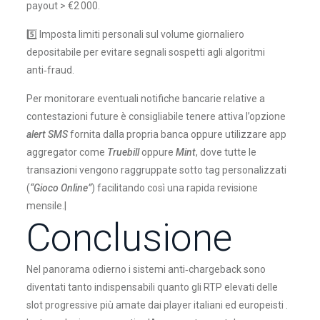
payout > €2 000.
5️⃣ Imposta limiti personali sul volume giornaliero
depositabile per evitare segnali sospetti agli algoritmi
anti‑fraud.
Per monitorare eventuali notifiche bancarie relative a
contestazioni future è consigliabile tenere attiva l’opzione
alert SMS
fornita dalla propria banca oppure utilizzare app
aggregator come
Truebill
oppure
Mint
, dove tutte le
transazioni vengono raggruppate sotto tag personalizzati
(
“Gioco Online”
) facilitando così una rapida revisione
mensile.|
Conclusione
Nel panorama odierno i sistemi anti‑chargeback sono
diventati tanto indispensabili quanto gli RTP elevati delle
slot progressive più amate dai player italiani ed europeisti .