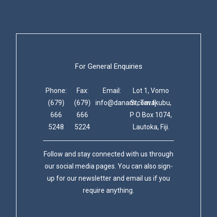
For General Enquiries
Phone:
Fax:
Email:
Lot 1, Vomo
(679)
(679)
info@danam.com.fj
St, Tavakubu,
666
666
P O Box 1074,
5248
5224
Lautoka, Fiji.
Follow and stay connected with us through
our social media pages. You can also sign-
up for our newsletter and email us if you
require anything.