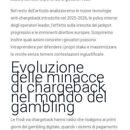
Nel resto dell’articolo analizzeremo le nuove tecnologie
anti‑chargeback introdotte nel 2025‑2026, le policy interne
degli operatori leader, l’effetto sulla crescita dei jackpot
progressivi e le imminenti direttive europee. Scopriremo
inoltre quali azioni concrete i giocatori possono
intraprendere per difendere i propri stake e massimizzare
le vincite senza temere contestazioni ingiustificate.
Evoluzione
delle minacce
di chargeback
nel mondo del
gambling
Le frodi via chargeback hanno radici che risalgono ai primi
giorni del gambling digitale, quando i sistemi di pagamento