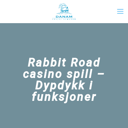
Rabbit Road
casino spill –
Dypdykk i
funksjoner