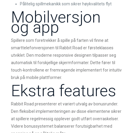
Pålitelig spillmekanikk som sikrer høykvalitets flyt
Mobilversjon
og app
Spillere som foretrekker å spille på farten vil finne at
smarttelefonversjonen til Rabbit Road er førsteklasses
utviklet. Den moderne responsive designen tilpasser seg
automatisk til forskjellige skjermformater. Dette fører til
touch-kontrollene er fremragende implementert for intuitiv
bruk på mobile plattformer.
Ekstra features
Rabbit Road presenterer et variert utvalg av bonusrunder.
Den fleksibel implementeringen av disse elementene sikrer
at spillere regelmessig opplever godt utført overraskelser.
Videre bonussystemet balanserer forutsigbarhet med