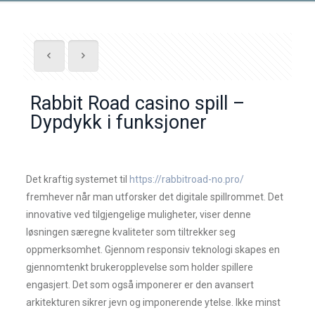
Rabbit Road casino spill –
Dypdykk i funksjoner
Det kraftig systemet til
https://rabbitroad-no.pro/
fremhever når man utforsker det digitale spillrommet. Det
innovative ved tilgjengelige muligheter, viser denne
løsningen særegne kvaliteter som tiltrekker seg
oppmerksomhet. Gjennom responsiv teknologi skapes en
gjennomtenkt brukeropplevelse som holder spillere
engasjert. Det som også imponerer er den avansert
arkitekturen sikrer jevn og imponerende ytelse. Ikke minst