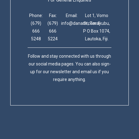
For General Enquiries
Phone:
Fax:
Email:
Lot 1, Vomo
(679)
(679)
info@danam.com.fj
St, Tavakubu,
666
666
P O Box 1074,
5248
5224
Lautoka, Fiji.
Follow and stay connected with us through
our social media pages. You can also sign-
up for our newsletter and email us if you
require anything.
บาคาร่า
ขายบุหรี่ไฟฟ้า
iqos
เว็บแทงบอล