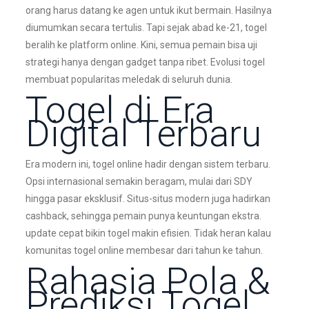
orang harus datang ke agen untuk ikut bermain. Hasilnya
diumumkan secara tertulis. Tapi sejak abad ke-21, togel
beralih ke platform online. Kini, semua pemain bisa uji
strategi hanya dengan gadget tanpa ribet. Evolusi togel
membuat popularitas meledak di seluruh dunia.
Togel di Era
Digital Terbaru
Era modern ini, togel online hadir dengan sistem terbaru.
Opsi internasional semakin beragam, mulai dari SDY
hingga pasar eksklusif. Situs-situs modern juga hadirkan
cashback, sehingga pemain punya keuntungan ekstra.
update cepat bikin togel makin efisien. Tidak heran kalau
komunitas togel online membesar dari tahun ke tahun.
Rahasia Pola &
Prediksi Togel