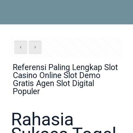
Referensi Paling Lengkap Slot
Casino Online Slot Demo
Gratis Agen Slot Digital
Populer
Rahasia