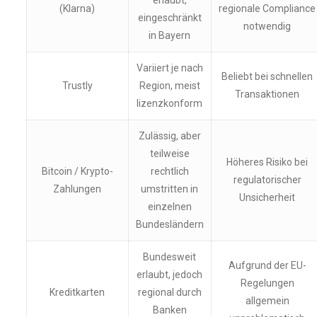
erlaubt,
(Klarna)
regionale Compliance
eingeschränkt
notwendig
in Bayern
Variiert je nach
Beliebt bei schnellen
Trustly
Region, meist
Transaktionen
lizenzkonform
Zulässig, aber
teilweise
Höheres Risiko bei
Bitcoin / Krypto-
rechtlich
regulatorischer
Zahlungen
umstritten in
Unsicherheit
einzelnen
Bundesländern
Bundesweit
Aufgrund der EU-
erlaubt, jedoch
Regelungen
Kreditkarten
regional durch
allgemein
Banken