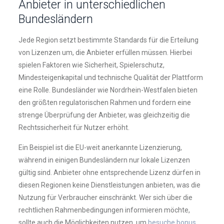
Anbieter in unterschiedlichen
Bundesländern
Jede Region setzt bestimmte Standards für die Erteilung
von Lizenzen um, die Anbieter erfüllen müssen. Hierbei
spielen Faktoren wie Sicherheit, Spielerschutz,
Mindesteigenkapital und technische Qualität der Plattform
eine Rolle. Bundesländer wie Nordrhein-Westfalen bieten
den größten regulatorischen Rahmen und fordern eine
strenge Überprüfung der Anbieter, was gleichzeitig die
Rechtssicherheit für Nutzer erhöht.
Ein Beispiel ist die EU-weit anerkannte Lizenzierung,
während in einigen Bundesländern nur lokale Lizenzen
gültig sind. Anbieter ohne entsprechende Lizenz dürfen in
diesen Regionen keine Dienstleistungen anbieten, was die
Nutzung für Verbraucher einschränkt. Wer sich über die
rechtlichen Rahmenbedingungen informieren möchte,
sollte auch die Möglichkeiten nutzen, um
besuche bonus