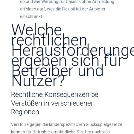
ob und wie Werbung für Casinos ohne Anmeldung
erfolgen darf, was die Flexibilität der Anbieter
einschränkt.
Welche
rechtlichen
Herausforderung
ergeben sich für
Betreiber und
Nutzer?
Rechtliche Konsequenzen bei
Verstößen in verschiedenen
Regionen
Verstöße gegen die länderspezifischen Glücksspielgesetze
können für Betreiber empfindliche Strafen nach sich