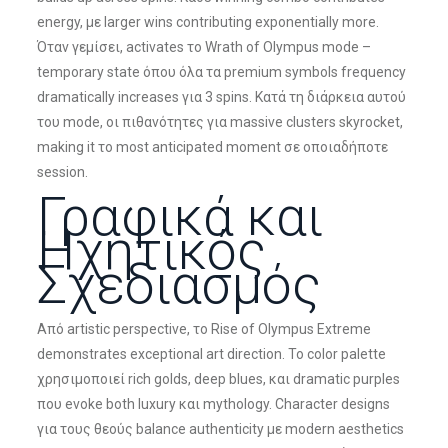
energy, με larger wins contributing exponentially more.
Όταν γεμίσει, activates το Wrath of Olympus mode –
temporary state όπου όλα τα premium symbols frequency
dramatically increases για 3 spins. Κατά τη διάρκεια αυτού
του mode, οι πιθανότητες για massive clusters skyrocket,
making it το most anticipated moment σε οποιαδήποτε
session.
Γραφικά και
Ηχητικός
Σχεδιασμός
Από artistic perspective, το Rise of Olympus Extreme
demonstrates exceptional art direction. Το color palette
χρησιμοποιεί rich golds, deep blues, και dramatic purples
που evoke both luxury και mythology. Character designs
για τους θεούς balance authenticity με modern aesthetics