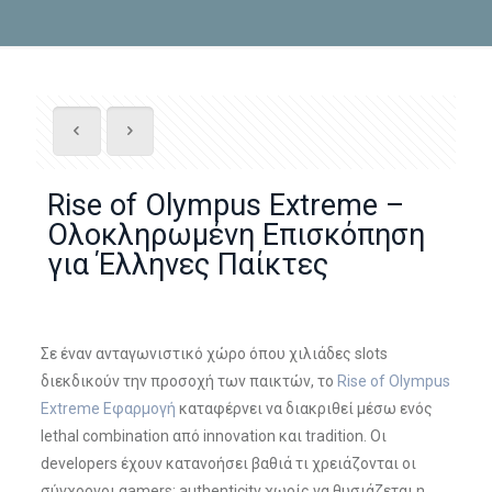
Rise of Olympus Extreme –
Ολοκληρωμένη Επισκόπηση
για Έλληνες Παίκτες
Σε έναν ανταγωνιστικό χώρο όπου χιλιάδες slots
διεκδικούν την προσοχή των παικτών, το
Rise of Olympus
Extreme Εφαρμογή
καταφέρνει να διακριθεί μέσω ενός
lethal combination από innovation και tradition. Οι
developers έχουν κατανοήσει βαθιά τι χρειάζονται οι
σύγχρονοι gamers: authenticity χωρίς να θυσιάζεται η