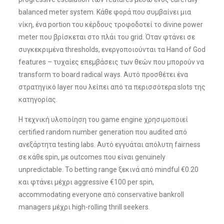
balanced meter system. Κάθε φορά που συμβαίνει μια
νίκη, ένα portion του κέρδους τροφοδοτεί το divine power
meter που βρίσκεται στο πλάι του grid. Όταν φτάνει σε
συγκεκριμένα thresholds, ενεργοποιούνται τα Hand of God
features – τυχαίες επεμβάσεις των θεών που μπορούν να
transform το board radical ways. Αυτό προσθέτει ένα
στρατηγικό layer που λείπει από τα περισσότερα slots της
κατηγορίας.
Η τεχνική υλοποίηση του game engine χρησιμοποιεί
certified random number generation που audited από
ανεξάρτητα testing labs. Αυτό εγγυάται απόλυτη fairness
σε κάθε spin, με outcomes που είναι genuinely
unpredictable. Το betting range ξεκινά από mindful €0.20
και φτάνει μέχρι aggressive €100 per spin,
accommodating everyone από conservative bankroll
managers μέχρι high-rolling thrill seekers.