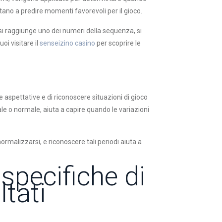
ano a predire momenti favorevoli per il gioco.
i raggiunge uno dei numeri della sequenza, si
oi visitare il
senseizino casino
per scoprire le
 aspettative e di riconoscere situazioni di gioco
ale o normale, aiuta a capire quando le variazioni
rmalizzarsi, e riconoscere tali periodi aiuta a
 specifiche di
ltati