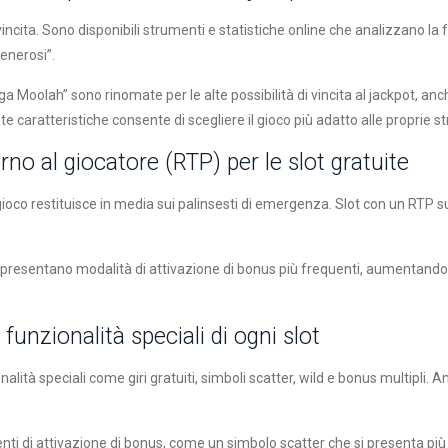
vincita. Sono disponibili strumenti e statistiche online che analizzano la
generosi”.
 Moolah” sono rinomate per le alte possibilità di vincita al jackpot, a
te caratteristiche consente di scegliere il gioco più adatto alle proprie str
orno al giocatore (RTP) per le slot gratuite
gioco restituisce in media sui palinsesti di emergenza. Slot con un RTP s
sso presentano modalità di attivazione di bonus più frequenti, aumentand
e funzionalità speciali di ogni slot
nalità speciali come giri gratuiti, simboli scatter, wild e bonus multipli. 
nti di attivazione di bonus, come un simbolo scatter che si presenta pi