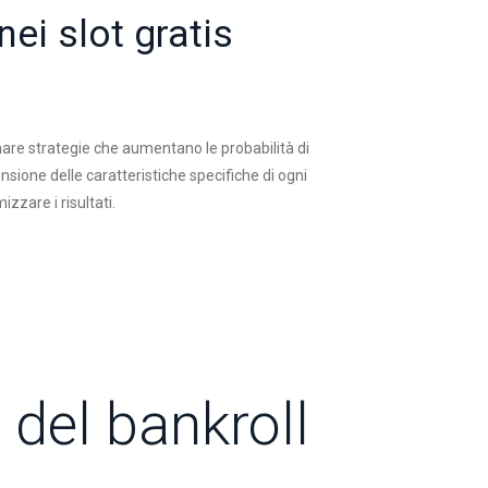
ei slot gratis
inare strategie che aumentano le probabilità di
sione delle caratteristiche specifiche di ogni
zzare i risultati.
 del bankroll