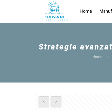
Home
Manuf
Strategie avanzat
Home