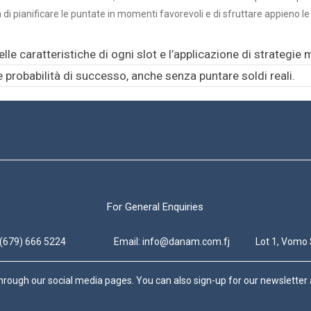
di pianificare le puntate in momenti favorevoli e di sfruttare appieno le
le caratteristiche di ogni slot e l’applicazione di strateg
 probabilità di successo, anche senza puntare soldi reali.
For General Enquiries
 (679) 666 5224
Email: info@danam.com.fj
Lot 1, Vomo 
hrough our social media pages. You can also sign-up for our newsletter a