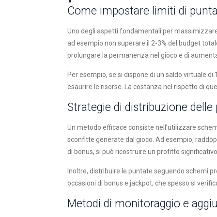
Come impostare limiti di puntat
Uno degli aspetti fondamentali per massimizzare le
ad esempio non superare il 2-3% del budget totale
prolungare la permanenza nel gioco e di aumentare
Per esempio, se si dispone di un saldo virtuale d
esaurire le risorse. La costanza nel rispetto di qu
Strategie di distribuzione dell
Un metodo efficace consiste nell’utilizzare schemi
sconfitte generate dal gioco. Ad esempio, raddopp
di bonus, si può ricostruire un profitto significativ
Inoltre, distribuire le puntate seguendo schemi 
occasioni di bonus e jackpot, che spesso si verif
Metodi di monitoraggio e aggiu