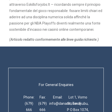
attraverso Eskillsforjobs.It — ricordando sempre il principio
fondamentale del gioco responsabile: fissare limiti chiari ed
aderire ad una disciplina numerica solida affinché la
passione per gli NBA Playoffs diventi realmente una fonte
sostenibile d’incasso nei casinò online contemporanei.
(Articolo redatto conformemente alle linee guida richieste.)
For General Enquiries
Phone:
Fax:
Email:
Lot 1, Vomo
(679)
(679)
info@danam.com.fj
St, Tavakubu,
666
666
P O Box 1074,