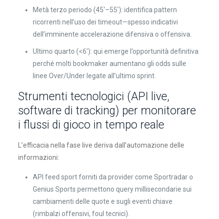
Metà terzo periodo (45′–55′): identifica pattern
ricorrenti nell’uso dei timeout—spesso indicativi
dell’imminente accelerazione difensiva o offensiva.
Ultimo quarto (<6′): qui emerge l’opportunità definitiva
perché molti bookmaker aumentano gli odds sulle
linee Over/Under legate all’ultimo sprint.
Strumenti tecnologici (API live,
software di tracking) per monitorare
i flussi di gioco in tempo reale
L’efficacia nella fase live deriva dall’automazione delle
informazioni:
API feed sport forniti da provider come Sportradar o
Genius Sports permettono query millisecondarie sui
cambiamenti delle quote e sugli eventi chiave
(rimbalzi offensivi, foul tecnici).