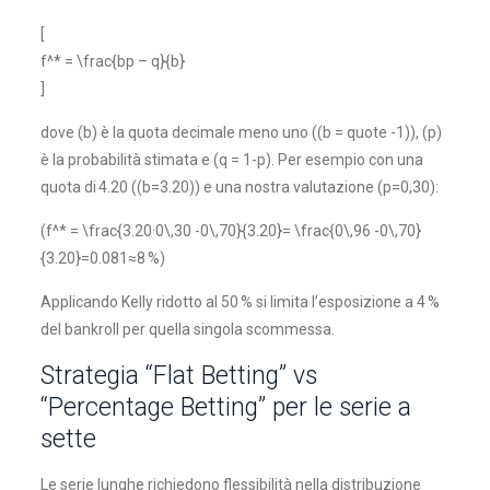
[
f^* = \frac{bp – q}{b}
]
dove (b) è la quota decimale meno uno ((b = quote -1)), (p)
è la probabilità stimata e (q = 1-p). Per esempio con una
quota di 4.20 ((b=3.20)) e una nostra valutazione (p=0,30):
(f^* = \frac{3.20·0\,30 -0\,70}{3.20}= \frac{0\,96 -0\,70}
{3.20}=0.081≈8 %)
Applicando Kelly ridotto al 50 % si limita l’esposizione a 4 %
del bankroll per quella singola scommessa.
Strategia “Flat Betting” vs
“Percentage Betting” per le serie a
sette
Le serie lunghe richiedono flessibilità nella distribuzione