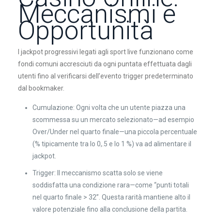
Meccanismi e
Opportunità
I jackpot progressivi legati agli sport live funzionano come
fondi comuni accresciuti da ogni puntata effettuata dagli
utenti fino al verificarsi dell’evento trigger predeterminato
dal bookmaker.
Cumulazione: Ogni volta che un utente piazza una
scommessa su un mercato selezionato—ad esempio
Over/Under nel quarto finale—una piccola percentuale
(% tipicamente tra lo 0,.5 e lo 1 %) va ad alimentare il
jackpot.
Trigger: Il meccanismo scatta solo se viene
soddisfatta una condizione rara—come “punti totali
nel quarto finale > 32”. Questa rarità mantiene alto il
valore potenziale fino alla conclusione della partita.