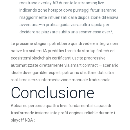
mostrano overlay AR durante lo streaming live
indicando zone hotspot dove punteggi futuri saranno
maggiormente influenzati dalla disposizione difensiva
avversaria—in pratica guida visiva ultra rapida per
decidere se piazzare subito una scommessa over.\
Le prossime stagioni potrebbero quindi vedere integrazioni
native tra sistemi IA predittivi forniti da startup fintech ed
ecosistemi blockchain certificanti uscite progressive
automatizzate direttamente via smart contract — scenario
ideale dove gambler esperti potranno sfruttare dati ultra
real-time senza intermediazione manuale tradizionale.
Conclusione
Abbiamo percorso quattro leve fondamentali capacedi
trasformarle insieme into profit engines reliable durante i
playoff NBA :