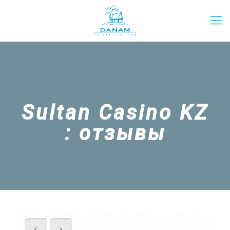
Sultan Casino KZ
: отзывы