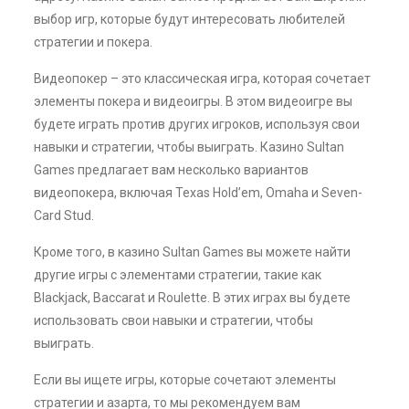
выбор игр, которые будут интересовать любителей
стратегии и покера.
Видеопокер – это классическая игра, которая сочетает
элементы покера и видеоигры. В этом видеоигре вы
будете играть против других игроков, используя свои
навыки и стратегии, чтобы выиграть. Казино Sultan
Games предлагает вам несколько вариантов
видеопокера, включая Texas Hold’em, Omaha и Seven-
Card Stud.
Кроме того, в казино Sultan Games вы можете найти
другие игры с элементами стратегии, такие как
Blackjack, Baccarat и Roulette. В этих играх вы будете
использовать свои навыки и стратегии, чтобы
выиграть.
Если вы ищете игры, которые сочетают элементы
стратегии и азарта, то мы рекомендуем вам