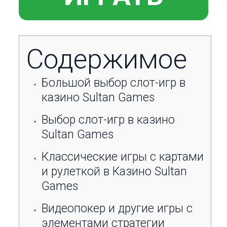
Содержимое
Большой выбор слот-игр в
казино Sultan Games
Выбор слот-игр в казино
Sultan Games
Классические игры с картами
и рулеткой в Казино Sultan
Games
Видеопокер и другие игры с
элементами стратегии