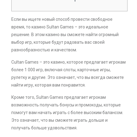
Если вы ищете новый способ провести свободное
время, то казино Sultan Games – это идеальное
решение. В этом казино вы сможете найти огромный
выбор игр, которые будут радовать вас своей
разнообразностью и качеством.
Сultan Games – это казино, которое предлагает игрокам
более 1 000 игр, включая слоты, карточные игры,
рулетку и другие. Это означает, что вы всегда сможете
найти игру, которая вам понравится.
Кроме того, Sultan Games предлагает игрокам
возможность получать бонусы и промокоды, которые
помогут вам начать играть с более высоким балансом.
Это означает, что вы сможете играть дольше и
получать больше удовольствия.