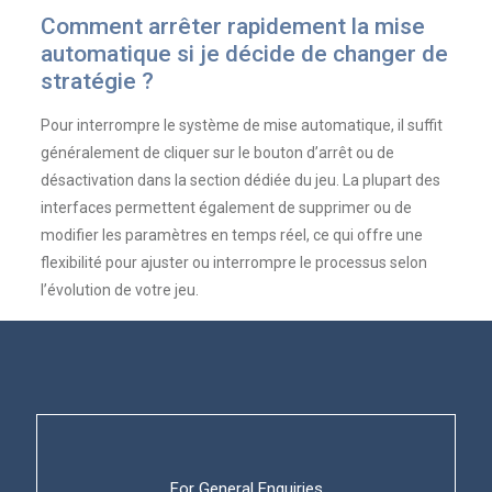
Comment arrêter rapidement la mise
automatique si je décide de changer de
stratégie ?
Pour interrompre le système de mise automatique, il suffit
généralement de cliquer sur le bouton d’arrêt ou de
désactivation dans la section dédiée du jeu. La plupart des
interfaces permettent également de supprimer ou de
modifier les paramètres en temps réel, ce qui offre une
flexibilité pour ajuster ou interrompre le processus selon
l’évolution de votre jeu.
For General Enquiries