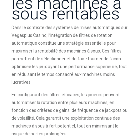
les machines à
sous rentables
Dans le contexte des systèmes de mises automatiques sur
Vegasplus Casino, l’intégration de filtres de rotation
automatique constitue une stratégie essentielle pour
maximiser la rentabilité des machines à sous. Ces filtres
permettent de sélectionner et de faire tourner de façon
optimisée les jeux ayant une performance supérieure, tout
en réduisant le temps consacré aux machines moins
lucratives.
En configurant des filtres efficaces, les joueurs peuvent
automatiser la rotation entre plusieurs machines, en
fonction des critères de gains, de fréquence de jackpots ou
de volatilité. Cela garantit une exploitation continue des
machines à sous à fort potentiel, tout en minimisant le
risque de pertes prolongées.