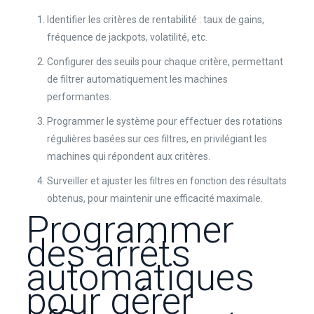
Identifier les critères de rentabilité : taux de gains,
fréquence de jackpots, volatilité, etc.
Configurer des seuils pour chaque critère, permettant
de filtrer automatiquement les machines
performantes.
Programmer le système pour effectuer des rotations
régulières basées sur ces filtres, en privilégiant les
machines qui répondent aux critères.
Surveiller et ajuster les filtres en fonction des résultats
obtenus, pour maintenir une efficacité maximale.
Programmer
des arrêts
automatiques
pour gérer