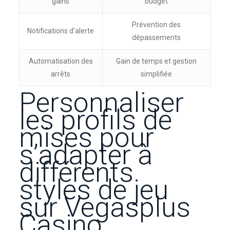
gains
budget
Prévention des
Notifications d’alerte
dépassements
Automatisation des
Gain de temps et gestion
arrêts
simplifiée
Personnaliser
les profils de
mises pour
s’adapter à
différents
styles de jeu
sur Vegasplus
Casino