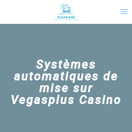
Systèmes
automatiques de
mise sur
Vegasplus Casino