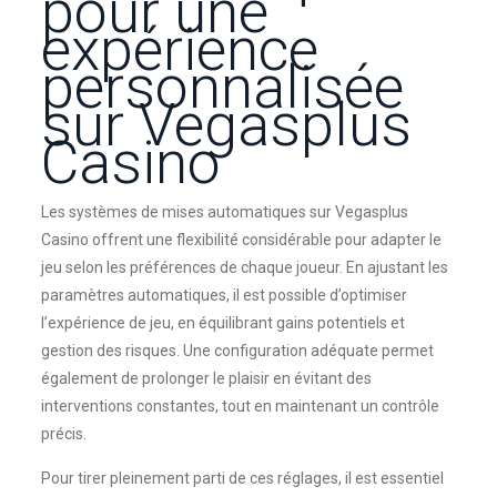
pour une
expérience
personnalisée
sur Vegasplus
Casino
Les systèmes de mises automatiques sur Vegasplus
Casino offrent une flexibilité considérable pour adapter le
jeu selon les préférences de chaque joueur. En ajustant les
paramètres automatiques, il est possible d’optimiser
l’expérience de jeu, en équilibrant gains potentiels et
gestion des risques. Une configuration adéquate permet
également de prolonger le plaisir en évitant des
interventions constantes, tout en maintenant un contrôle
précis.
Pour tirer pleinement parti de ces réglages, il est essentiel