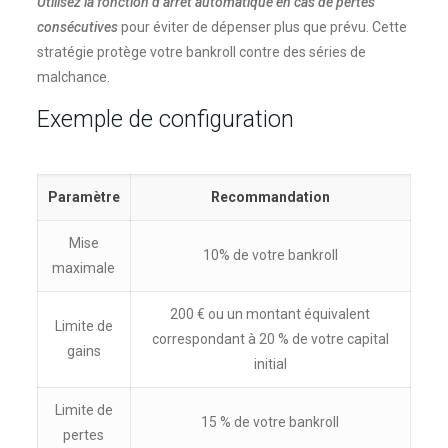
Utilisez la fonction d’arrêt automatique en cas de pertes
consécutives
pour éviter de dépenser plus que prévu. Cette
stratégie protège votre bankroll contre des séries de
malchance.
Exemple de configuration
Paramètre
Recommandation
Mise
10% de votre bankroll
maximale
200 € ou un montant équivalent
Limite de
correspondant à 20 % de votre capital
gains
initial
Limite de
15 % de votre bankroll
pertes