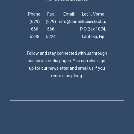
Phone:
Fax:
Email:
Lot 1, Vomo
(679)
(679)
info@danam.com.fj
St, Tavakubu,
666
666
P O Box 1074,
5248
5224
Lautoka, Fiji.
Follow and stay connected with us through
our social media pages. You can also sign-
up for our newsletter and email us if you
require anything.
บาคาร่า
ขายบุหรี่ไฟฟ้า
iqos
เว็บแทงบอล