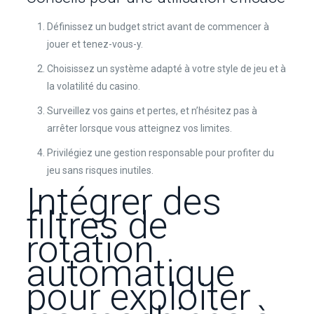
Définissez un budget strict avant de commencer à
jouer et tenez-vous-y.
Choisissez un système adapté à votre style de jeu et à
la volatilité du casino.
Surveillez vos gains et pertes, et n’hésitez pas à
arrêter lorsque vous atteignez vos limites.
Privilégiez une gestion responsable pour profiter du
jeu sans risques inutiles.
Intégrer des
filtres de
rotation
automatique
pour exploiter