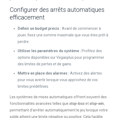
Configurer des arrêts automatiques
efficacement
Définir un budget précis :
Avant de commencer à
jouer, fixez une somme maximale que vous êtes prêt à
perdre.
Utiliser les paramètres du système :
Profitez des
options disponibles sur Vegasplus pour programmer
des limites de pertes et de gains.
Mettre en place des alarmes :
Activez des alertes
pour vous avertir lorsque vous approchez de vos
limites prédéfinies.
Les systèmes de mises automatiques offrent souvent des
fonctionnalités avancées telles que
stop-loss
et
stop-win
,
permettant d’arrêter automatiquement le jeu lorsque votre
solde atteint une limite négative ou positive. Cela facilite