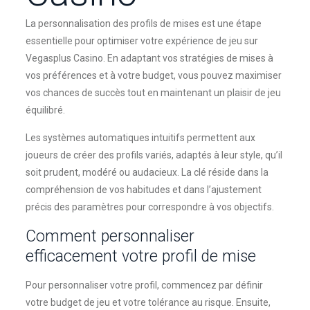
La personnalisation des profils de mises est une étape
essentielle pour optimiser votre expérience de jeu sur
Vegasplus Casino. En adaptant vos stratégies de mises à
vos préférences et à votre budget, vous pouvez maximiser
vos chances de succès tout en maintenant un plaisir de jeu
équilibré.
Les systèmes automatiques intuitifs permettent aux
joueurs de créer des profils variés, adaptés à leur style, qu’il
soit prudent, modéré ou audacieux. La clé réside dans la
compréhension de vos habitudes et dans l’ajustement
précis des paramètres pour correspondre à vos objectifs.
Comment personnaliser
efficacement votre profil de mise
Pour personnaliser votre profil, commencez par définir
votre budget de jeu et votre tolérance au risque. Ensuite,