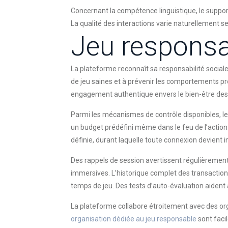
Concernant la compétence linguistique, le support 
La qualité des interactions varie naturellement 
Jeu responsa
La plateforme reconnaît sa responsabilité sociale
de jeu saines et à prévenir les comportements p
engagement authentique envers le bien-être des u
Parmi les mécanismes de contrôle disponibles, l
un budget prédéfini même dans le feu de l’actio
définie, durant laquelle toute connexion devient 
Des rappels de session avertissent régulièrement
immersives. L’historique complet des transactions
temps de jeu. Des tests d’auto-évaluation aident
La plateforme collabore étroitement avec des orga
organisation dédiée au jeu responsable
sont faci