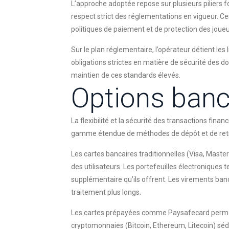
L’approche adoptée repose sur plusieurs piliers fo
respect strict des réglementations en vigueur. Ce
politiques de paiement et de protection des joueu
Sur le plan réglementaire, l’opérateur détient les 
obligations strictes en matière de sécurité des do
maintien de ces standards élevés.
Options banca
La flexibilité et la sécurité des transactions fin
gamme étendue de méthodes de dépôt et de retrait
Les cartes bancaires traditionnelles (Visa, Master
des utilisateurs. Les portefeuilles électroniques t
supplémentaire qu’ils offrent. Les virements ban
traitement plus longs.
Les cartes prépayées comme Paysafecard permett
cryptomonnaies (Bitcoin, Ethereum, Litecoin) séduis