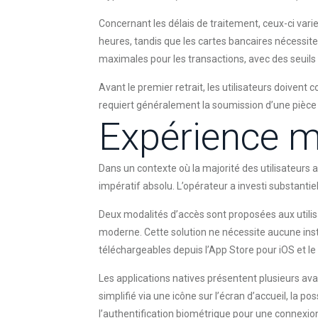
Concernant les délais de traitement, ceux-ci vari
heures, tandis que les cartes bancaires nécessit
maximales pour les transactions, avec des seuil
Avant le premier retrait, les utilisateurs doiven
requiert généralement la soumission d’une pièce d’
Expérience m
Dans un contexte où la majorité des utilisateurs 
impératif absolu. L’opérateur a investi substanti
Deux modalités d’accès sont proposées aux utilis
moderne. Cette solution ne nécessite aucune insta
téléchargeables depuis l’App Store pour iOS et le
Les applications natives présentent plusieurs av
simplifié via une icône sur l’écran d’accueil, la 
l’authentification biométrique pour une connexio