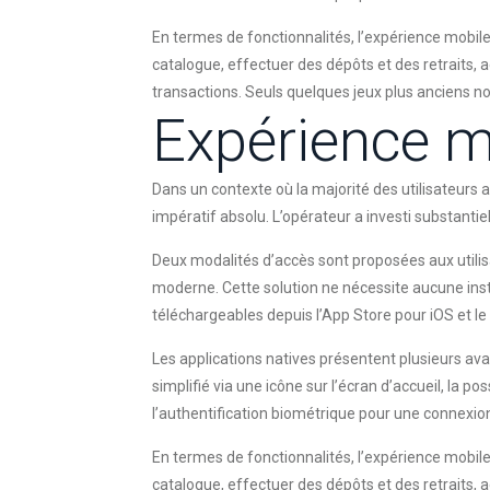
En termes de fonctionnalités, l’expérience mobile
catalogue, effectuer des dépôts et des retraits, 
transactions. Seuls quelques jeux plus anciens no
Expérience m
Dans un contexte où la majorité des utilisateurs 
impératif absolu. L’opérateur a investi substanti
Deux modalités d’accès sont proposées aux utilis
moderne. Cette solution ne nécessite aucune insta
téléchargeables depuis l’App Store pour iOS et le
Les applications natives présentent plusieurs av
simplifié via une icône sur l’écran d’accueil, la 
l’authentification biométrique pour une connexio
En termes de fonctionnalités, l’expérience mobile
catalogue, effectuer des dépôts et des retraits, 