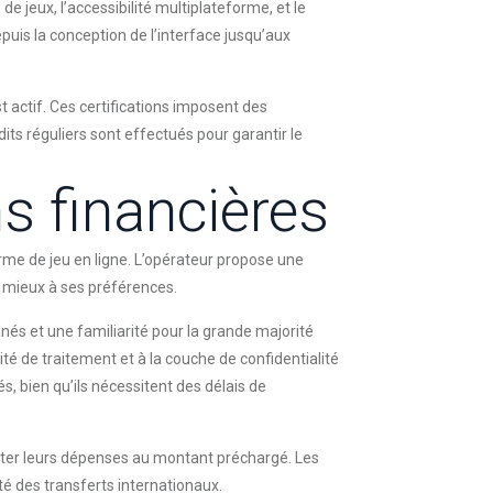
e jeux, l’accessibilité multiplateforme, et le
uis la conception de l’interface jusqu’aux
st actif. Ces certifications imposent des
its réguliers sont effectués pour garantir le
s financières
forme de jeu en ligne. L’opérateur propose une
e mieux à ses préférences.
anés et une familiarité pour la grande majorité
dité de traitement et à la couche de confidentialité
, bien qu’ils nécessitent des délais de
iter leurs dépenses au montant préchargé. Les
ité des transferts internationaux.