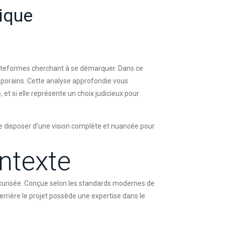
tique
plateformes cherchant à se démarquer. Dans ce
orains. Cette analyse approfondie vous
t si elle représente un choix judicieux pour
e disposer d’une vision complète et nuancée pour
ontexte
écurisée. Conçue selon les standards modernes de
errière le projet possède une expertise dans le