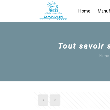
Home
Manuf
Tout savoir 
Home