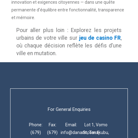
innovation et exigences citoyennes — dans une quête
permanente d’équilibre entre fonctionnalité, transparence
et mémoire.
Pour aller plus loin : Explorez les projets
urbains de votre ville sur
jeu de casino FR
,
où chaque décision reflète les défis d’une
ville en mutation.
For General Enquiries
Phone:
Fax:
Email:
Lot 1, Vomo
(679)
(679)
info@danam.com.fj
St, Tavakubu,