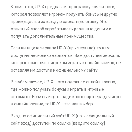
Кроме того, UP-X предлагает программу лояльности,
которая позволяет игрокам получать бонусы и другие
преимущества за каждую сделанную ставку. Это
отличный способ зарабатывать реальные деньги и
получать дополнительные преимущества.
Если вы ищете зеркало UP-X (up x зеркало), то вам
доступны несколько вариантов. Вам доступны зеркала,
которые позволяют игрокам играть в онлайн-казино, не
оставляя им доступа к официальному сайту.
В любом случае, UP-X – это надежное онлайн-казино,
где можно получать бонусы и играть в игровые
автоматы. Если вы ищете надежного партнера для игры
в онлайн-казино, то UP-X – это ваш выбор.
Вход на официальный сайт UP-X (up-x официальный
сайт вход) доступен по ссылке [введите ссылку].