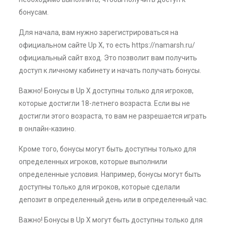
бонусам.
Для начала, вам нужно зарегистрироваться на
официальном сайте Up X, то есть https://namarsh.ru/
официальный сайт вход. Это позволит вам получить
доступ к личному кабинету и начать получать бонусы.
Важно! Бонусы в Up X доступны только для игроков,
которые достигли 18-летнего возраста. Если вы не
достигли этого возраста, то вам не разрешается играть
в онлайн-казино.
Кроме того, бонусы могут быть доступны только для
определенных игроков, которые выполнили
определенные условия. Например, бонусы могут быть
доступны только для игроков, которые сделали
депозит в определенный день или в определенный час.
Важно! Бонусы в Up X могут быть доступны только для