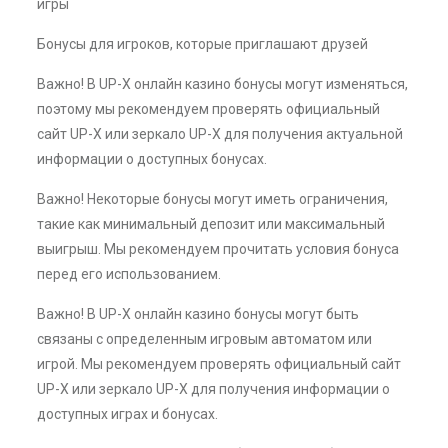
игры
Бонусы для игроков, которые приглашают друзей
Важно! В UP-X онлайн казино бонусы могут изменяться,
поэтому мы рекомендуем проверять официальный
сайт UP-X или зеркало UP-X для получения актуальной
информации о доступных бонусах.
Важно! Некоторые бонусы могут иметь ограничения,
такие как минимальный депозит или максимальный
выигрыш. Мы рекомендуем прочитать условия бонуса
перед его использованием.
Важно! В UP-X онлайн казино бонусы могут быть
связаны с определенным игровым автоматом или
игрой. Мы рекомендуем проверять официальный сайт
UP-X или зеркало UP-X для получения информации о
доступных играх и бонусах.