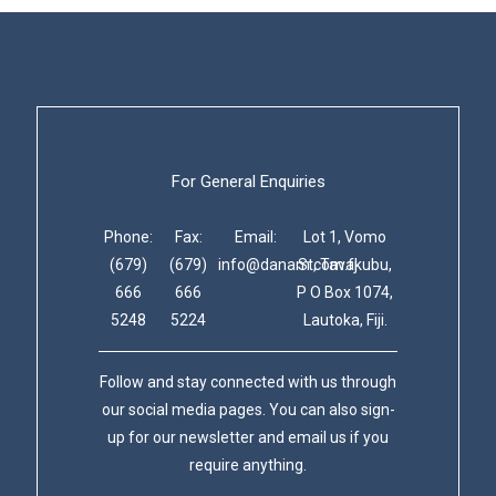
For General Enquiries
Phone:
Fax:
Email:
Lot 1, Vomo
(679)
(679)
info@danam.com.fj
St, Tavakubu,
666
666
P O Box 1074,
5248
5224
Lautoka, Fiji.
Follow and stay connected with us through
our social media pages. You can also sign-
up for our newsletter and email us if you
require anything.