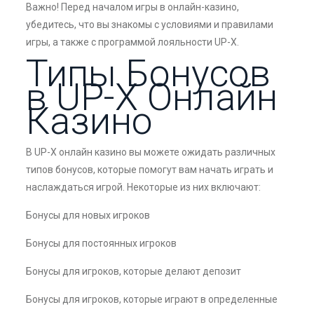
Важно! Перед началом игры в онлайн-казино,
убедитесь, что вы знакомы с условиями и правилами
игры, а также с программой лояльности UP-X.
Типы Бонусов
в UP-X Онлайн
Казино
В UP-X онлайн казино вы можете ожидать различных
типов бонусов, которые помогут вам начать играть и
наслаждаться игрой. Некоторые из них включают:
Бонусы для новых игроков
Бонусы для постоянных игроков
Бонусы для игроков, которые делают депозит
Бонусы для игроков, которые играют в определенные