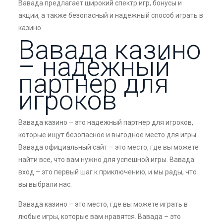
Вавада предлагает широкий спектр игр, бонусы и
акции, а также безопасный и надежный способ играть в
казино.
Вавада казино
– надежный
партнер для
игроков
Вавада казино – это надежный партнер для игроков,
которые ищут безопасное и выгодное место для игры.
Вавада официальный сайт – это место, где вы можете
найти все, что вам нужно для успешной игры. Вавада
вход – это первый шаг к приключению, и мы рады, что
вы выбрали нас.
Вавада казино – это место, где вы можете играть в
любые игры, которые вам нравятся. Вавада – это