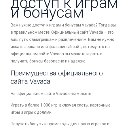
доступ к играм
и бонусам
Вам нужно доступ к играм и бонусам Vavada? Тогда вы
в правильном месте! Официальный сайт Vavada – это
ваш путь к выигрышам и развлечениям. Вам не нужно
искать зеркало или фальшивый сайт, потому что на
официальном сайте Vavada вы можете играть и
получать бонусы безопасно и надежно.
Преимущества официального
сайта Vavada
На официальном сайте Vavada вы можете:
Играть в более 1 000 игр, включая слоты, карточные
игры и игры с долями
Получать бонусы и промокоды для новых игроков и