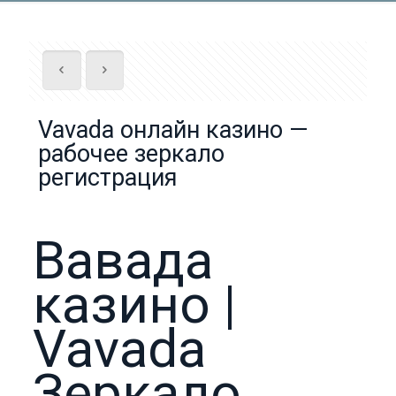
Vavada онлайн казино —
рабочее зеркало
регистрация
Вавада
казино |
Vavada
Зеркало