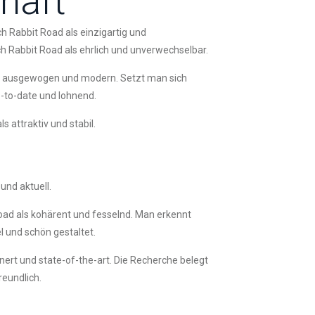
haft
h Rabbit Road als einzigartig und
ch Rabbit Road als ehrlich und unverwechselbar.
als ausgewogen und modern. Setzt man sich
p-to-date und lohnend.
 attraktiv und stabil.
und aktuell.
Road als kohärent und fesselnd. Man erkennt
l und schön gestaltet.
einert und state-of-the-art. Die Recherche belegt
reundlich.