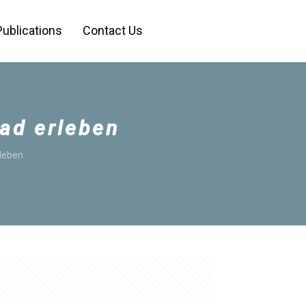
Publications
Contact Us
oad erleben
rleben