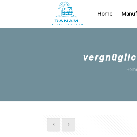
Home
Manuf
vergnüglic
Hom