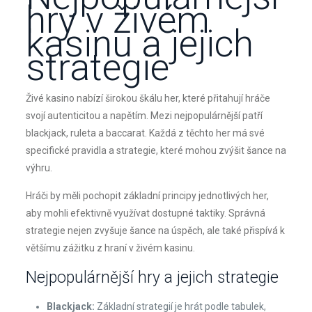
hry v živém
kasinu a jejich
strategie
Živé kasino nabízí širokou škálu her, které přitahují hráče
svojí autenticitou a napětím. Mezi nejpopulárnější patří
blackjack, ruleta a baccarat. Každá z těchto her má své
specifické pravidla a strategie, které mohou zvýšit šance na
výhru.
Hráči by měli pochopit základní principy jednotlivých her,
aby mohli efektivně využívat dostupné taktiky. Správná
strategie nejen zvyšuje šance na úspěch, ale také přispívá k
většímu zážitku z hraní v živém kasinu.
Nejpopulárnější hry a jejich strategie
Blackjack:
Základní strategií je hrát podle tabulek,