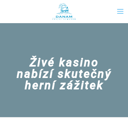
Živé kasino
nabízí skutečný
herní zážitek