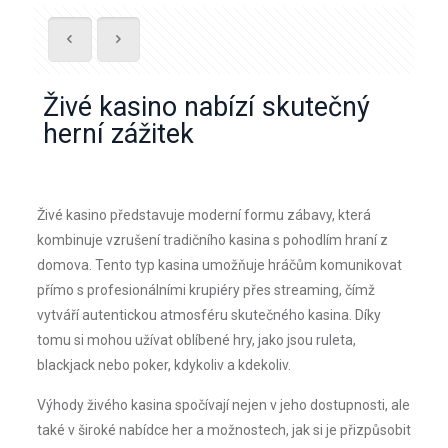
Živé kasino nabízí skutečný
herní zážitek
Živé kasino představuje moderní formu zábavy, která
kombinuje vzrušení tradičního kasina s pohodlím hraní z
domova. Tento typ kasina umožňuje hráčům komunikovat
přímo s profesionálními krupiéry přes streaming, čímž
vytváří autentickou atmosféru skutečného kasina. Díky
tomu si mohou užívat oblíbené hry, jako jsou ruleta,
blackjack nebo poker, kdykoliv a kdekoliv.
Výhody živého kasina spočívají nejen v jeho dostupnosti, ale
také v široké nabídce her a možnostech, jak si je přizpůsobit