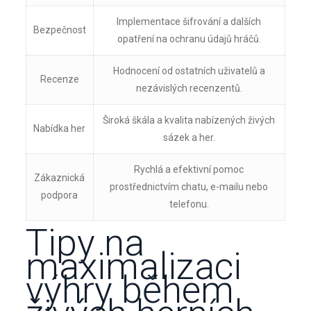
Implementace šifrování a dalších
Bezpečnost
opatření na ochranu údajů hráčů.
Hodnocení od ostatních uživatelů a
Recenze
nezávislých recenzentů.
Široká škála a kvalita nabízených živých
Nabídka her
sázek a her.
Rychlá a efektivní pomoc
Zákaznická
prostřednictvím chatu, e-mailu nebo
podpora
telefonu.
Tipy na
maximalizaci
výhry během