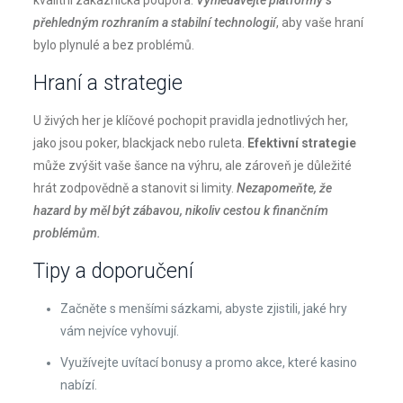
kvalitní zákaznická podpora.
Vyhledávejte platformy s
přehledným rozhraním a stabilní technologií
, aby vaše hraní
bylo plynulé a bez problémů.
Hraní a strategie
U živých her je klíčové pochopit pravidla jednotlivých her,
jako jsou poker, blackjack nebo ruleta.
Efektivní strategie
může zvýšit vaše šance na výhru, ale zároveň je důležité
hrát zodpovědně a stanovit si limity.
Nezapomeňte, že
hazard by měl být zábavou, nikoliv cestou k finančním
problémům.
Tipy a doporučení
Začněte s menšími sázkami, abyste zjistili, jaké hry
vám nejvíce vyhovují.
Využívejte uvítací bonusy a promo akce, které kasino
nabízí.