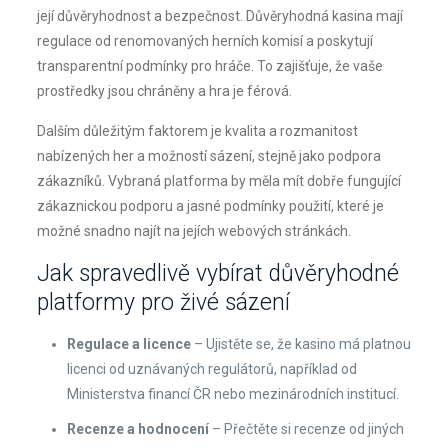
její důvěryhodnost a bezpečnost. Důvěryhodná kasina mají
regulace od renomovaných herních komisí a poskytují
transparentní podmínky pro hráče. To zajišťuje, že vaše
prostředky jsou chráněny a hra je férová.
Dalším důležitým faktorem je kvalita a rozmanitost
nabízených her a možností sázení, stejně jako podpora
zákazníků. Vybraná platforma by měla mít dobře fungující
zákaznickou podporu a jasné podmínky použití, které je
možné snadno najít na jejích webových stránkách.
Jak spravedlivě vybírat důvěryhodné
platformy pro živé sázení
Regulace a licence
– Ujistěte se, že kasino má platnou
licenci od uznávaných regulátorů, například od
Ministerstva financí ČR nebo mezinárodních institucí.
Recenze a hodnocení
– Přečtěte si recenze od jiných