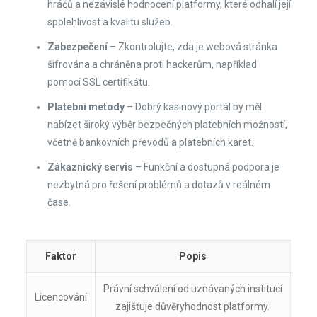
hráčů a nezávislé hodnocení platformy, které odhalí její
spolehlivost a kvalitu služeb.
Zabezpečení
– Zkontrolujte, zda je webová stránka
šifrována a chráněna proti hackerům, například
pomocí SSL certifikátu.
Platební metody
– Dobrý kasinový portál by měl
nabízet široký výběr bezpečných platebních možností,
včetně bankovních převodů a platebních karet.
Zákaznický servis
– Funkční a dostupná podpora je
nezbytná pro řešení problémů a dotazů v reálném
čase.
Faktor
Popis
Právní schválení od uznávaných institucí
Licencování
zajišťuje důvěryhodnost platformy.