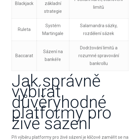
Blackjack
základní
limitů
strategie
Systém
Salamandra sázky,
Ruleta
Martingale
rozdělení sázek
Dodržování limitů a
Sázení na
Baccarat
rozumné spravování
bankéře
bankrollu
Jak správně
vybírat
důvěryhodné
platformy pro
živé sázení
Při výběru platformy pro živé sázení je klíčové zaměřit se na